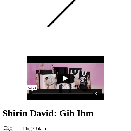
Shirin David
:
Gib Ihm
导演
Plug / Jakub